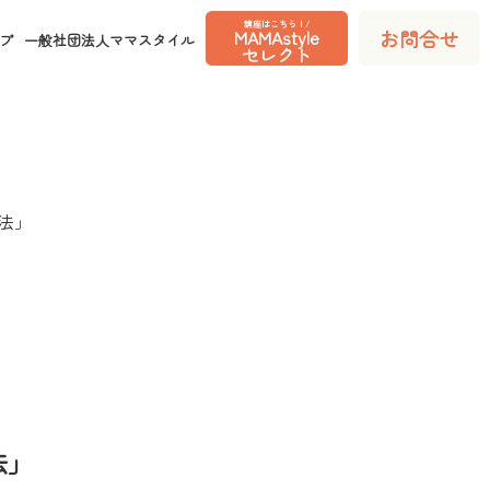
講座はこちら！/
MAMAstyle
お問合せ
プ
一般社団法人ママスタイル
セレクト
法」
法」