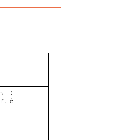
します。）
ード」を