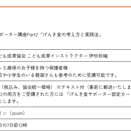
ども成育協会 こども成育インストラクター 伊吹砂織
～５歳頃のお子様を持つ保護者様
前や小学生のいる親御さんも参考のために受講可能です。
00円（税込み、協会統一価格） ※テキスト付（事前に郵送いた
rt1,2の両方をご受講された方には 「げんき食サポーター認定カ
たします。
ン（zoom）
の7日前12時