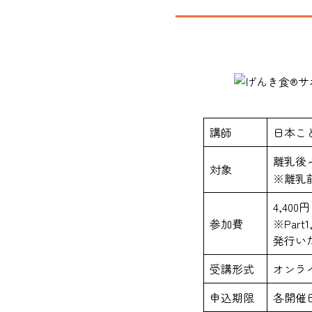
講師
日本こ
離乳後
対象
※離乳
4,4
参加費
※Pa
発行い
受講形式
オンライ
申込期限
各開催日