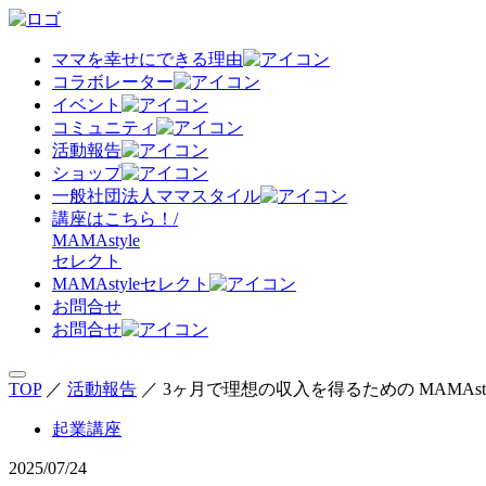
ママを幸せにできる理由
コラボレーター
イベント
コミュニティ
活動報告
ショップ
一般社団法人ママスタイル
講座はこちら！/
MAMAstyle
セレクト
MAMAstyleセレクト
お問合せ
お問合せ
TOP
／
活動報告
／
3ヶ月で理想の収入を得るための MAMAsty
起業講座
2025/07/24