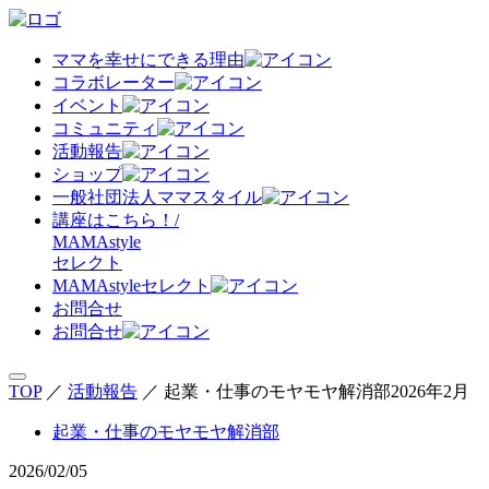
ママを幸せにできる理由
コラボレーター
イベント
コミュニティ
活動報告
ショップ
一般社団法人ママスタイル
講座はこちら！/
MAMAstyle
セレクト
MAMAstyleセレクト
お問合せ
お問合せ
TOP
／
活動報告
／
起業・仕事のモヤモヤ解消部2026年2月
起業・仕事のモヤモヤ解消部
2026/02/05