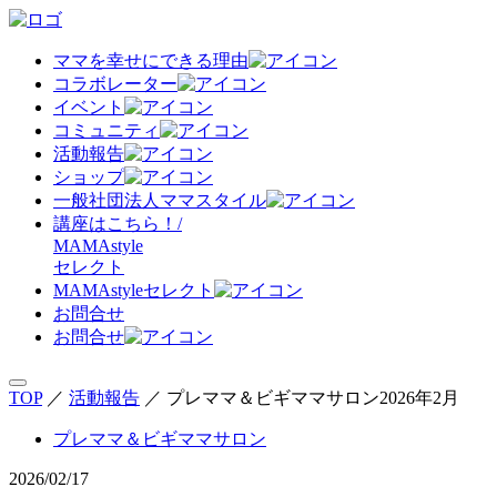
ママを幸せにできる理由
コラボレーター
イベント
コミュニティ
活動報告
ショップ
一般社団法人ママスタイル
講座はこちら！/
MAMAstyle
セレクト
MAMAstyleセレクト
お問合せ
お問合せ
TOP
／
活動報告
／
プレママ＆ビギママサロン2026年2月
プレママ＆ビギママサロン
2026/02/17