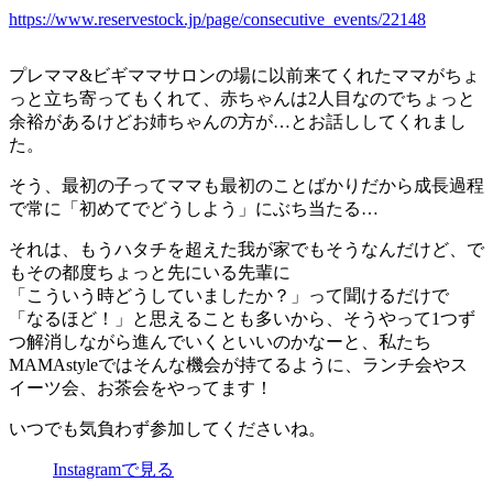
https://www.reservestock.jp/page/consecutive_events/22148
プレママ&ビギママサロンの場に以前来てくれたママがちょ
っと立ち寄ってもくれて、赤ちゃんは2人目なのでちょっと
余裕があるけどお姉ちゃんの方が…とお話ししてくれまし
た。
そう、最初の子ってママも最初のことばかりだから成長過程
で常に「初めてでどうしよう」にぶち当たる…
それは、もうハタチを超えた我が家でもそうなんだけど、で
もその都度ちょっと先にいる先輩に
「こういう時どうしていましたか？」って聞けるだけで
「なるほど！」と思えることも多いから、そうやって1つず
つ解消しながら進んでいくといいのかなーと、私たち
MAMAstyleではそんな機会が持てるように、ランチ会やス
イーツ会、お茶会をやってます！
いつでも気負わず参加してくださいね。
Instagramで見る