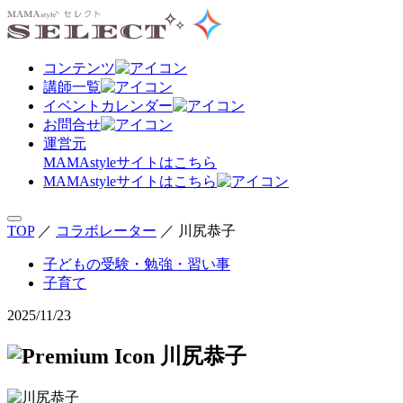
コンテンツ
講師一覧
イベントカレンダー
お問合せ
運営元
MAMAstyle
サイトはこちら
MAMAstyleサイトはこちら
TOP
／
コラボレーター
／
川尻恭子
子どもの受験・勉強・習い事
子育て
2025/11/23
川尻恭子