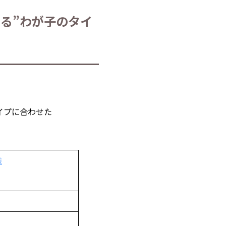
る”わが子のタイ
織