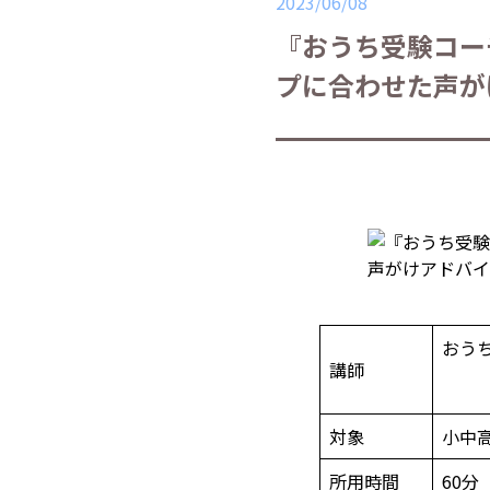
2023/06/08
『おうち受験コー
プに合わせた声が
おう
講師
対象
小中
所用時間
60分