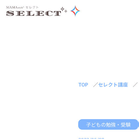
TOP
／
セレクト講座
／
子どもの勉強・受験