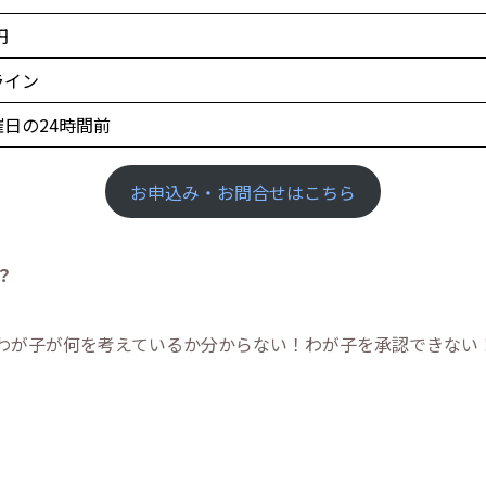
円
ライン
日の24時間前
お申込み・お問合せはこちら
？
わが子が何を考えているか分からない！わが子を承認できない
。