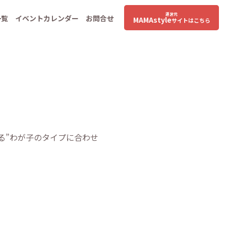
運営元
一覧
イベントカレンダー
お問合せ
MAMAstyle
サイトはこちら
る”わが子のタイプに合わせた声がけアドバイス”