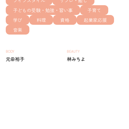
ライフスタイル
リフレ・癒し
子どもの受験・勉強・習い事
子育て
学び
料理
資格
起業家応援
音楽
BODY
BEAUTY
元田裕子
林みちよ